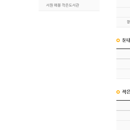
서원 매봉 작은도서관
장
둔내
작