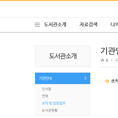
도서관소개
자료검색
나
기관
도서관소개
홈
도
기관안내
조
인사말
연혁
조직 및 담당업무
도서관현황