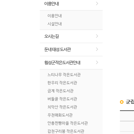
이용안내
이용안내
시설안내
오시는길
둔내 태성 도서관
횡성군작은도서관안내
느티나무 작은도서관
한우리 작은도서관
금계 작은도서관
버들골 작은도서관
군
치악산 작은도서관
우천매화도서관
안흥찐빵마을 작은도서관
갑천구리봉 작은도서관