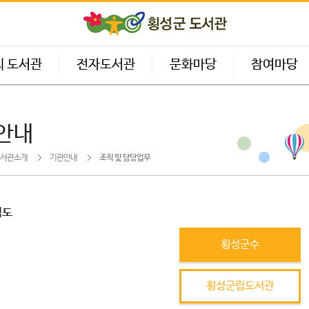
의 도서관
전자도서관
문화마당
참여마당
안내
서관소개
기관안내
조직 및 담당업무
직도
횡성군수
횡성군립도서관