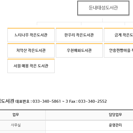
둔내태성도서관
느티나무 작은도서관
한우리 작은도서관
금계 작은
치악산 작은도서관
우천매화도서관
안흥찐빵마을 
서원 매봉 작은 도서관
립도서관
대표번호 :
033-340-5861 ~ 3
Fax :
033-340-2552
업무
담당업무
사무실
운영관리