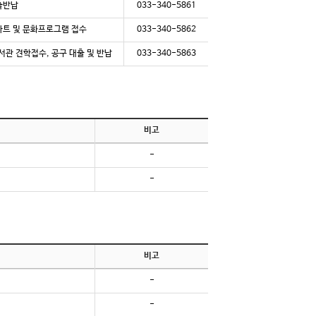
출반납
033-340-5861
타트 및 문화프로그램 접수
033-340-5862
서관 견학접수, 공구 대출 및 반납
033-340-5863
비고
-
-
비고
-
-