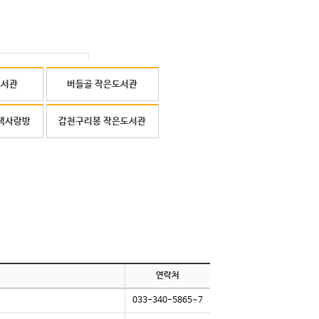
도서관
버들골 작은도서관
책사랑방
갑천구리봉 작은도서관
연락처
033-340-5865~7