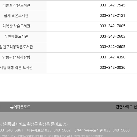
버들골 작은도서관
033-342-7545
금계 작은도서관
033-342-2121
치악산 작은도서관
033-342-7005
우천매화도서관
033-343-2602
갑천구리봉작은도서관
033-342-2605
안흥찐방 책사랑방
033-342-4390
서원 매봉 작은 도서관
033-342-0036
길
뷰어다운로드
관련사이트 선
) 강원특별자치도 횡성군 횡성읍 문예로 75
3-340-5861
아동자료실 033-340-5862
장난감/공구도서관 033-340-5863
 2016. BY HOENGSEONG PUBLIC LIBRARY. ALL RIGHTS RESERVED.