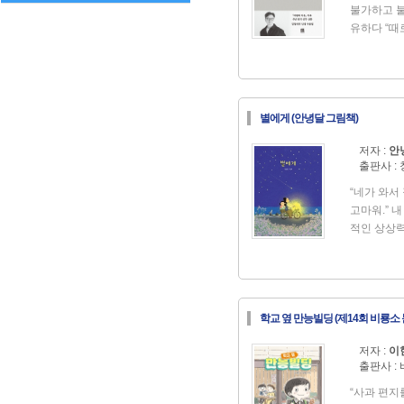
불가하고 불
유하다 “때
건 이 작가
구나. 내겐 
행의 이유』
만 쓸 수 
별에게 (안녕달 그림책)
산문 『단 
넘는 독자의
저자 :
안
6년 만에 
출판사 :
독 서비스 
글을 대폭 
“네가 와서
씨’는 초기
고마워.” 
비스로 화제
적인 상상력
얻었다. 『
녕달 작가의
보다 더 사
에게』가 출
김영하’에서
영장』 이후
리 가운데 
있는 세계를
네 편의 이
학교 옆 만능빌딩 (제14회 비룡소
가 선보이는
험한 인생의
학교 앞에서
저자 :
이
를 멈춰 생
다. 별을 
출판사 :
그리고 자신
받아야 잘 
의 질문으로
별을 데리고
“사과 편지