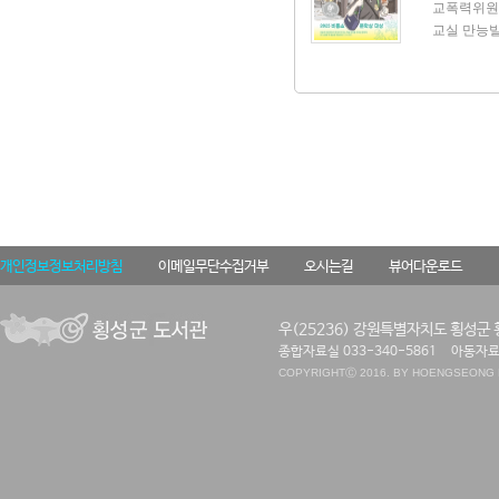
살아가야 할
이가 성장해
교폭력위원회
뻔한 조언을
는 엄마의 
교실 만능빌
솔직한 경험
점 커지고,
관계의 진
을 되돌아보
다. 예전 
께, 두고 
하는 ‘별’
기록해보길 
하는 이름이
라는 호기로
을 정성스
하지만 곧 
보살피는 
별로 없다는
보여 준다.
그저 내게 ‘
하게 펼쳐진
져 올리는 
뛰노는 강
개인정보정보처리방침
이메일무단수집거부
오시는길
뷰어다운로드
그려진 바닷
바다가 어
을 전한다.
우(25236) 강원특별자치도 횡성군 
랑 함께한 
종합자료실 033-340-5861
아동자료실
덧 둥글고 
COPYRIGHT
Ⓒ 2016. BY HOENGSEONG P
떠나 하늘로
녀는 눈부시
아 축복의 
는 변화를 
세한 결을 
듯, 삶은 