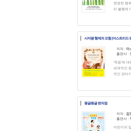
현명한 행복
라 불행에 
이야기 《1
사랑을 받았
《어른의 
신작에서 
사자왕 형제의 모험 (아스트리드 
보다 한층 
워지는 방법
저자 :
아
한 것, 남
출판사 :
둥치는 사람
게 아니라
'죽음'에 
다고 조용히
세계적인 
다》는 요란
적인 판타지
을 살아가는
스럽고 신비
다. 시끌벅
형제애와 인
이 없고 별
망을 그린 
한다고 강조
기, 상처와
우리 곁에 
몽글몽글 편의점
다루었다. 
이 책을 먼
악에 맞서는
저자 :
김
“울고 싶어
형제가 죽
출판사 :
충분히 울고
아름답고 
의점〉 이
어린이의 일