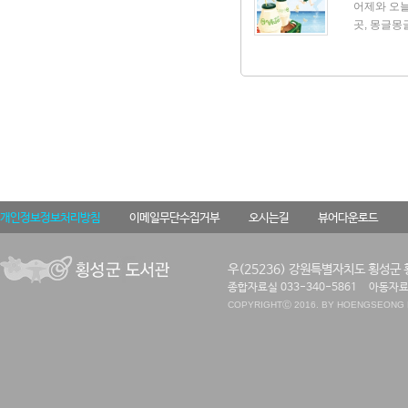
책”이라며 
어제와 오늘
고에도 빨
곳, 몽글몽
했다. 이제
동네에는 아
다》를 읽고
의점에 가면
여전히 의
짜릿한 마
생에서도 행
모두 만날 
는 확신에 
다고요? 아
론”이라고.
글몽글 편의
마 등쌀에 
린이만 보면
밥을 맛있게
빠와 두런
개인정보정보처리방침
이메일무단수집거부
오시는길
뷰어다운로드
을 발견하고
산음료에는 
하지만, 그
우(25236) 강원특별자치도 횡성군 
하자 마음이
종합자료실 033-340-5861
아동자료실
우유 얽힌 
COPYRIGHT
Ⓒ 2016. BY HOENGSEONG P
그린이는 
바나나우유 
래 아빠와 
주인 아주
시 자리를 
비 떼가 팔