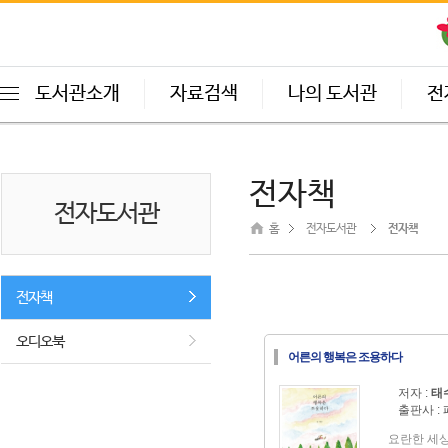
도서관소개
자료검색
나의 도서관
전
전자책
전자도서관
홈
전자도서관
전자책
전자책
오디오북
어른의 행복은 조용하다
저자 :
태
출판사 :
요란한 세상