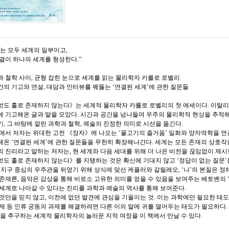
는 모두 세계의 일부이고,
결이 하나의 세계를 형성한다.”
 철학 사이, 균형 잡힌 눈으로 세계를 읽는 물리학자 카를로 로벨리
간의 기고와 연설, 대담과 인터뷰를 꿰뚫는 ‘연결된 세계’에 관한 질문들
엇도 홀로 존재하지 않는다》는 세계적 물리학자 카를로 로벨리의 첫 에세이다. 이탈
에 기고해온 글과 말을 모았다. 시간과 공간을 넘나들며 우주의 물리학적 현상을 추적
, 그 바탕에 깔린 과학과 철학, 예술의 진정한 의미로 시선을 옮긴다.
책에서 저자는 위대한 고전 《장자》에 나오는 ‘물고기의 즐거움’ 일화와 양자역학을 연
온 ‘연결된 세계’에 관한 질문들을 무한히 확장해나간다. 세계는 모든 존재의 상호작
 진리라고 말하는 저자는, 현 세계와 다음 세대를 위해 더 나은 비전을 끊임없이 제시
도 홀로 존재하지 않는다》를 지탱하는 것은 확신에 기대지 않고 ‘정답이 없는 질문’을
 지구 중심의 우주관을 뒤엎기 위해 상식에 맞선 케플러와 갈릴레오, ‘나’의 본질은 
존재론, 음악은 감상을 통해 비로소 고유한 의미를 얻을 수 있음을 보여주는 베토벤의 
세계로 나아갈 수 있다는 진리를 과학과 예술의 역사를 통해 보여준다.
것만을 믿지 않고, 이전에 없던 발견에 관심을 기울이는 것. 이는 과학에만 필요한 태도가
제 등 인류 공동의 과제를 해결하려면 다른 이의 말에 귀를 열어두는 태도가 필요하다.
을 추구하는 세계적 물리학자의 놀라운 지적 여정을 이 책에서 만날 수 있다.