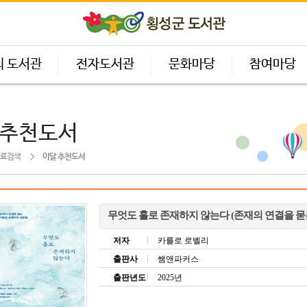
의 도서관
전자도서관
문화마당
참여마당
 추천도서
료검색
이달 추천도서
무엇도 홀로 존재하지 않는다 (존재의 연결을 묻
저자
카를로 로벨리
출판사
쌤앤파커스
출판년도
2025년