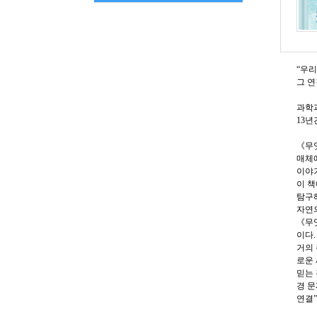
“우리
그 연
과학과
13년
《무
매체
이야기
이 
탐구해
자연의
《무엇
이다.
거의 
로운 
믿는 
경 문
연결”