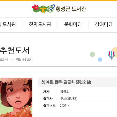
의 도서관
전자도서관
문화마당
참여마당
 추천도서
료검색
이달 추천도서
첫 여름, 완주 (김금희 장편소설)
저자
김금희
출판사
무제(MUZE)
출판년도
2025년